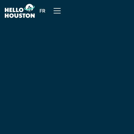
FR
Tous les cas clients
Nous avons co-développé une solution simple, flexible
et pragmatique, à l’image de l’esprit startup de
HelloHouston.