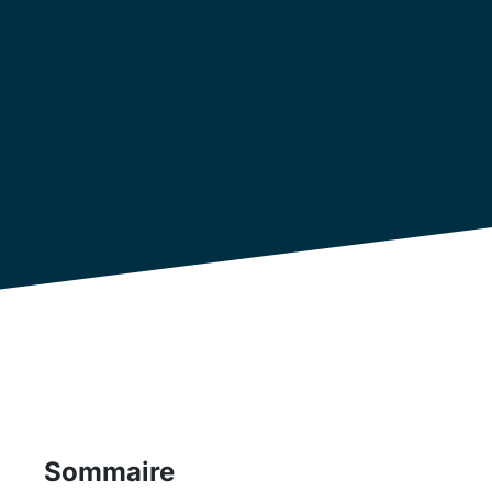
Et si le vrai problème en maintenance n’était p
le temps perdu à chercher la bonne réponse ?
comment des outils comme Acolyt transforment
terrain en réponses immédiates pour aider les 
plus vite et plus efficacement.
Sommaire