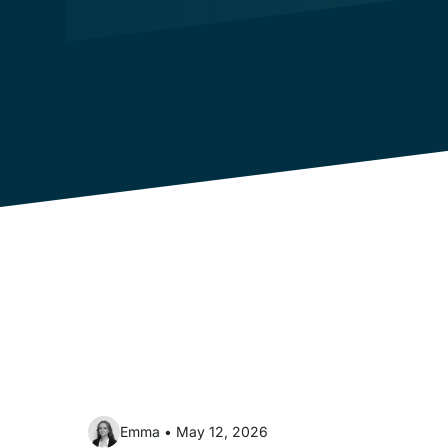
lus la panne… mais
 Découvrez
 la connaissance
opérateurs à agir
Emma
•
May 12, 2026