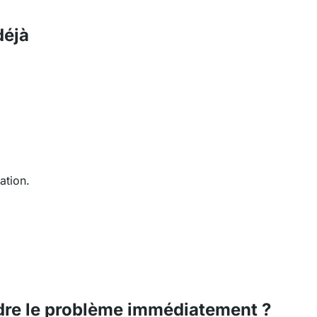
déjà
ation.
udre le problème immédiatement ?