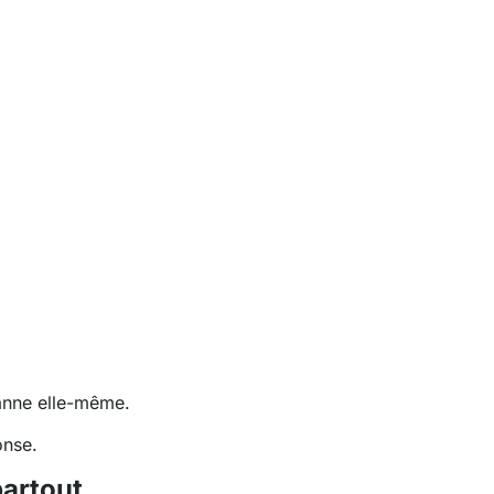
panne elle-même.
onse.
partout